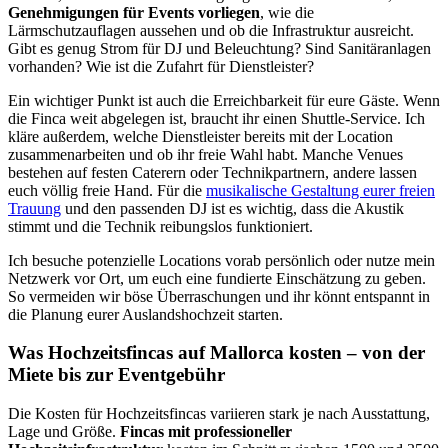
Genehmigungen für Events vorliegen
, wie die
Lärmschutzauflagen aussehen und ob die Infrastruktur ausreicht.
Gibt es genug Strom für DJ und Beleuchtung? Sind Sanitäranlagen
vorhanden? Wie ist die Zufahrt für Dienstleister?
Ein wichtiger Punkt ist auch die Erreichbarkeit für eure Gäste. Wenn
die Finca weit abgelegen ist, braucht ihr einen Shuttle-Service. Ich
kläre außerdem, welche Dienstleister bereits mit der Location
zusammenarbeiten und ob ihr freie Wahl habt. Manche Venues
bestehen auf festen Caterern oder Technikpartnern, andere lassen
euch völlig freie Hand. Für die
musikalische Gestaltung eurer freien
Trauung
und den passenden DJ ist es wichtig, dass die Akustik
stimmt und die Technik reibungslos funktioniert.
Ich besuche potenzielle Locations vorab persönlich oder nutze mein
Netzwerk vor Ort, um euch eine fundierte Einschätzung zu geben.
So vermeiden wir böse Überraschungen und ihr könnt entspannt in
die Planung eurer Auslandshochzeit starten.
Was Hochzeitsfincas auf Mallorca kosten – von der
Miete bis zur Eventgebühr
Die Kosten für Hochzeitsfincas variieren stark je nach Ausstattung,
Lage und Größe.
Fincas mit professioneller