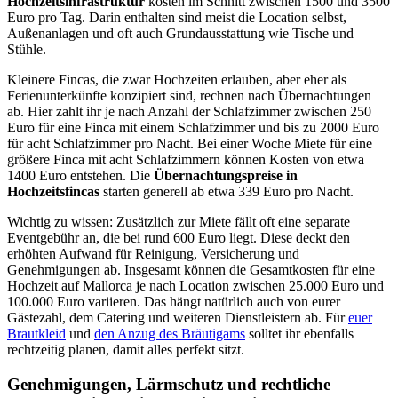
Hochzeitsinfrastruktur
kosten im Schnitt zwischen 1500 und 3500
Euro pro Tag. Darin enthalten sind meist die Location selbst,
Außenanlagen und oft auch Grundausstattung wie Tische und
Stühle.
Kleinere Fincas, die zwar Hochzeiten erlauben, aber eher als
Ferienunterkünfte konzipiert sind, rechnen nach Übernachtungen
ab. Hier zahlt ihr je nach Anzahl der Schlafzimmer zwischen 250
Euro für eine Finca mit einem Schlafzimmer und bis zu 2000 Euro
für acht Schlafzimmer pro Nacht. Bei einer Woche Miete für eine
größere Finca mit acht Schlafzimmern können Kosten von etwa
1400 Euro entstehen. Die
Übernachtungspreise in
Hochzeitsfincas
starten generell ab etwa 339 Euro pro Nacht.
Wichtig zu wissen: Zusätzlich zur Miete fällt oft eine separate
Eventgebühr an, die bei rund 600 Euro liegt. Diese deckt den
erhöhten Aufwand für Reinigung, Versicherung und
Genehmigungen ab. Insgesamt können die Gesamtkosten für eine
Hochzeit auf Mallorca je nach Location zwischen 25.000 Euro und
100.000 Euro variieren. Das hängt natürlich auch von eurer
Gästezahl, dem Catering und weiteren Dienstleistern ab. Für
euer
Brautkleid
und
den Anzug des Bräutigams
solltet ihr ebenfalls
rechtzeitig planen, damit alles perfekt sitzt.
Genehmigungen, Lärmschutz und rechtliche