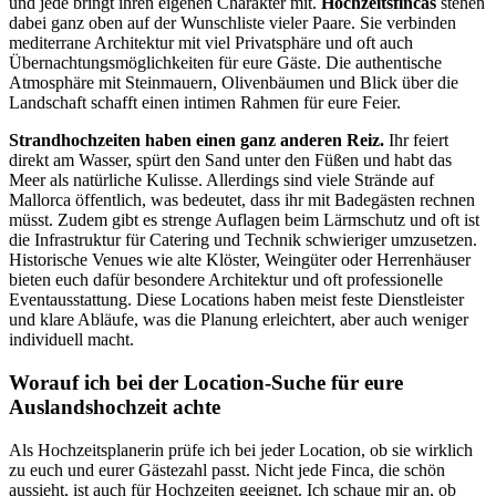
und jede bringt ihren eigenen Charakter mit.
Hochzeitsfincas
stehen
dabei ganz oben auf der Wunschliste vieler Paare. Sie verbinden
mediterrane Architektur mit viel Privatsphäre und oft auch
Übernachtungsmöglichkeiten für eure Gäste. Die authentische
Atmosphäre mit Steinmauern, Olivenbäumen und Blick über die
Landschaft schafft einen intimen Rahmen für eure Feier.
Strandhochzeiten haben einen ganz anderen Reiz.
Ihr feiert
direkt am Wasser, spürt den Sand unter den Füßen und habt das
Meer als natürliche Kulisse. Allerdings sind viele Strände auf
Mallorca öffentlich, was bedeutet, dass ihr mit Badegästen rechnen
müsst. Zudem gibt es strenge Auflagen beim Lärmschutz und oft ist
die Infrastruktur für Catering und Technik schwieriger umzusetzen.
Historische Venues wie alte Klöster, Weingüter oder Herrenhäuser
bieten euch dafür besondere Architektur und oft professionelle
Eventausstattung. Diese Locations haben meist feste Dienstleister
und klare Abläufe, was die Planung erleichtert, aber auch weniger
individuell macht.
Worauf ich bei der Location-Suche für eure
Auslandshochzeit achte
Als Hochzeitsplanerin prüfe ich bei jeder Location, ob sie wirklich
zu euch und eurer Gästezahl passt. Nicht jede Finca, die schön
aussieht, ist auch für Hochzeiten geeignet. Ich schaue mir an, ob